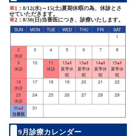
※1：
8/12(水)～15(土)夏期休暇の為、休診とさ
せていただきます。
※2：
8/30(日)当番医につき、診療いたします。
SUN
MON
TUE
WED
THU
FRI
SAT
1
2
3
4
5
6
7
8
休診
9
10
11
12
※1
13
※1
14
※1
15
※1
休診
休診
夏季休
夏季休
夏季休
夏季休
暇
暇
暇
暇
16
17
18
19
20
21
22
休診
23
24
25
26
27
28
29
休診
30
※2
31
当番医
9月診療カレンダー