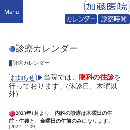
Menu
診療カレンダー
診療カレンダー
当院では、
眼科の往診
を
行っております。(休診日、木曜以
外)
2023年1月
より、
内科の診療
は
木曜日の午
前・午後
と、
金曜日の午前のみ
になります。
[2022-12-09]